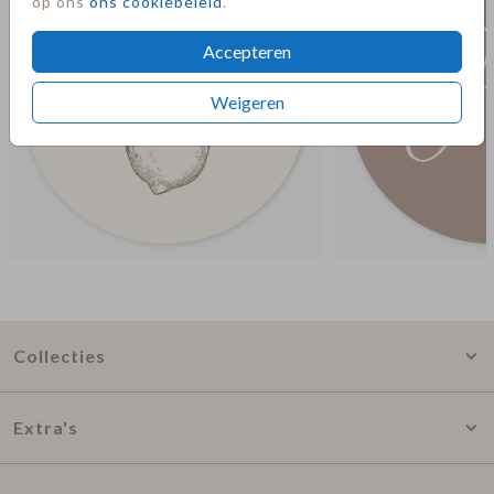
op ons
ons cookiebeleid
.
Accepteren
Weigeren
Collecties
Extra's