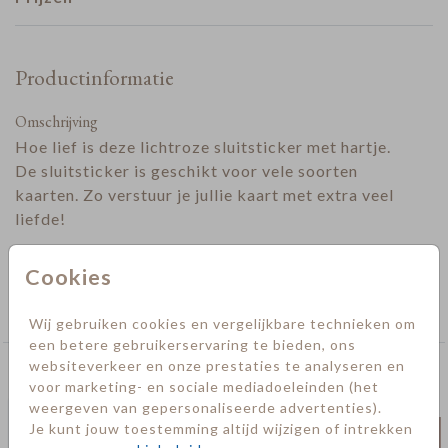
Productinformatie
Omschrijving
Hoe lief is deze lichtroze sluitsticker met hartje.
De sluitsticker is geschikt voor vele soorten
kaarten. Zo verstuur je jullie kaart met extra veel
liefde!
Designer
Cookies
Collectie
Sluitstickers trouwen
Wij gebruiken cookies en vergelijkbare technieken om
een betere gebruikerservaring te bieden, ons
websiteverkeer en onze prestaties te analyseren en
Deze kaarten vind je misschien ook leuk
voor marketing- en sociale mediadoeleinden (het
weergeven van gepersonaliseerde advertenties).
Sluitsticker
Sluits
Je kunt jouw toestemming altijd wijzigen of intrekken