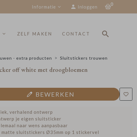
0
Informatie
Inloggen
S
ZELF MAKEN
CONTACT
uwen - extra producten
Sluitstickers trouwen
icker off white met droogbloemen
BEWERKEN
iek, verhalend ontwerp
twerp je eigen sluitsticker
lemaal naar wens aanpasbaar
 matte sluitstickers Ø35mm op 1 stickervel