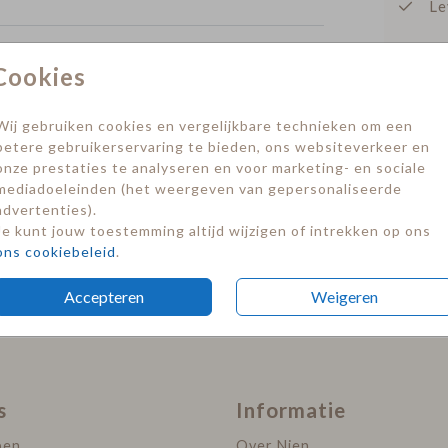
Le
Cookies
Sluitsticker
sluitsticker
Prijzen
Wij gebruiken cookies en vergelijkbare technieken om een
betere gebruikerservaring te bieden, ons websiteverkeer en
onze prestaties te analyseren en voor marketing- en sociale
mediadoeleinden (het weergeven van gepersonaliseerde
advertenties).
Je kunt jouw toestemming altijd wijzigen of intrekken op ons
ons cookiebeleid
.
Accepteren
Weigeren
s
Informatie
pen
Over Nien