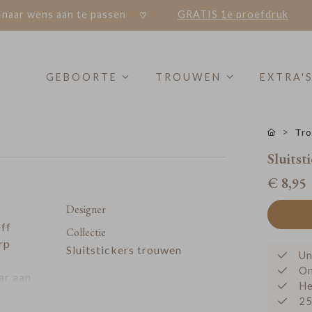
 naar wens aan te passen
GRATIS 1e proefdruk
GEBOORTE
TROUWEN
EXTRA'
Tro
Sluitst
€ 8,95
Designer
off
Collectie
rp
Sluitstickers trouwen
Un
On
ar aan
He
ppen
25