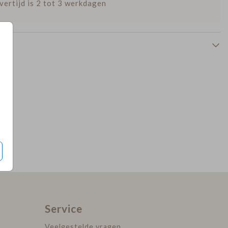
vertijd is 2 tot 3 werkdagen
sluitsticker
sluitsticker
Service
Veelgestelde vragen