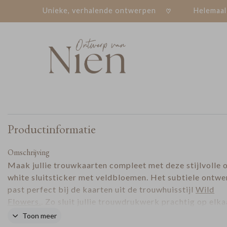
Unieke, verhalende ontwerpen
Helemaal
Productinformatie
Omschrijving
Maak jullie trouwkaarten compleet met deze stijlvolle 
white sluitsticker met veldbloemen. Het subtiele ontwe
past perfect bij de kaarten uit de trouwhuisstijl
Wild
Flowers.
. Zo sluit jullie trouwdrukwerk prachtig op elka
en ontstaat er een romantisch geheel. Ideaal om envelo
Toon meer
elegant en persoonlijk te verzegelen.