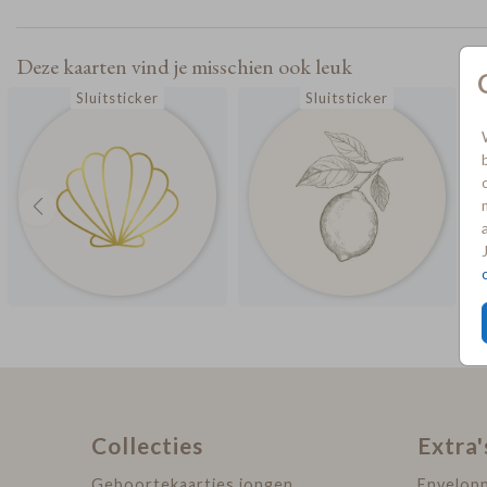
Deze kaarten vind je misschien ook leuk
Sluitsticker
Sluitsticker
Collecties
Extra'
Geboortekaartjes jongen
Envelop