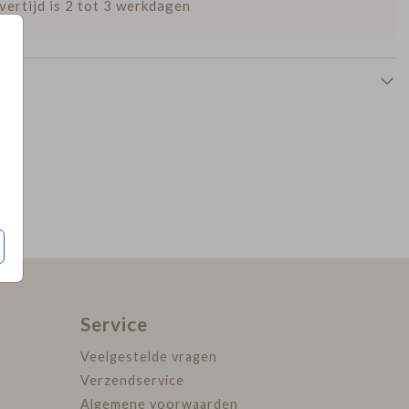
vertijd is 2 tot 3 werkdagen
sluitsticker
sluitsticker
Service
Veelgestelde vragen
Verzendservice
Algemene voorwaarden