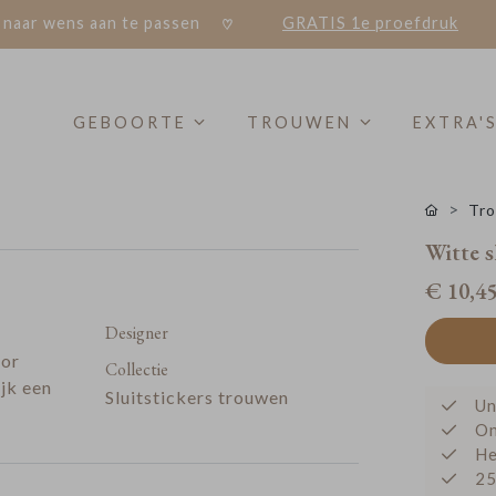
 naar wens aan te passen
GRATIS 1e proefdruk
GEBOORTE
TROUWEN
EXTRA'
Tro
Witte s
€ 10,4
Designer
oor
Collectie
ijk een
Sluitstickers trouwen
Un
On
He
25