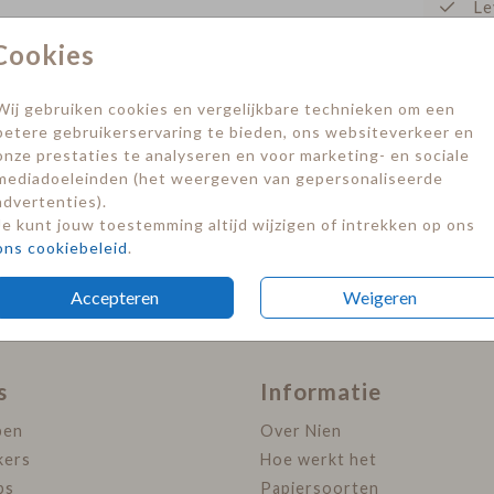
Le
Sluitsticker
sluitsticker
Cookies
Prijzen
Wij gebruiken cookies en vergelijkbare technieken om een
betere gebruikerservaring te bieden, ons websiteverkeer en
onze prestaties te analyseren en voor marketing- en sociale
mediadoeleinden (het weergeven van gepersonaliseerde
advertenties).
Je kunt jouw toestemming altijd wijzigen of intrekken op ons
ons cookiebeleid
.
Accepteren
Weigeren
s
Informatie
pen
Over Nien
kers
Hoe werkt het
ps
Papiersoorten