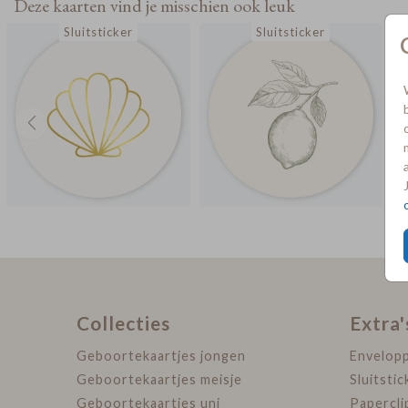
Deze kaarten vind je misschien ook leuk
Sluitsticker
Sluitsticker
Collecties
Extra'
Geboortekaartjes jongen
Envelop
Geboortekaartjes meisje
Sluitstic
Geboortekaartjes uni
Papercli