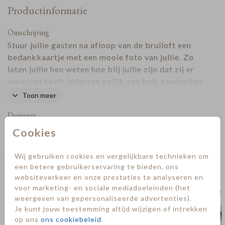
Productinformatie
Omschrijving
Stuur jullie gasten na afloop van de bruiloft een
bedankkaartje met een mooie foto van jullie. Zo
laten jullie hen weten hoe blij jullie zijn dat zij er
waren en heeft iedereen gelijk een leuk aandenken
aan jullie prachtige dag!
Toon meer
Designer
Cookies
Collectie
Bedankkaarten
Wij gebruiken cookies en vergelijkbare technieken om
een betere gebruikerservaring te bieden, ons
Deze kaarten vind je misschien ook leuk
websiteverkeer en onze prestaties te analyseren en
voor marketing- en sociale mediadoeleinden (het
bedankkaart
bedan
weergeven van gepersonaliseerde advertenties).
Je kunt jouw toestemming altijd wijzigen of intrekken
op ons
ons cookiebeleid
.