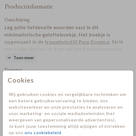
Productinformatie
Omschrijving
Leg jullie liefdevolle woorden vast in dit
minimalistische gelofteboekje. Het boekje is
opgemaakt in de
trouwhuisstijl Pure Essence
. Strik
een
zijden lint
om de kaft om het boekje helemaal
af te maken. Deze kun je er los bij bestellen.
Toon meer
Designer
Cookies
Collectie
Geloftenboekjes
Wij gebruiken cookies en vergelijkbare technieken om
een betere gebruikerservaring te bieden, ons
Deze kaarten vind je misschien ook leuk
websiteverkeer en onze prestaties te analyseren en
voor marketing- en sociale mediadoeleinden (het
gelofteboekje
geloft
weergeven van gepersonaliseerde advertenties).
Je kunt jouw toestemming altijd wijzigen of intrekken
op ons
ons cookiebeleid
.