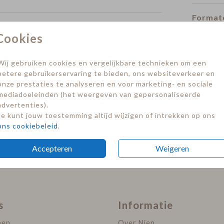
Formate
Cookies
infokaart
infokaart
Wij gebruiken cookies en vergelijkbare technieken om een
betere gebruikerservaring te bieden, ons websiteverkeer en
onze prestaties te analyseren en voor marketing- en sociale
mediadoeleinden (het weergeven van gepersonaliseerde
advertenties).
Je kunt jouw toestemming altijd wijzigen of intrekken op ons
ons cookiebeleid
.
Accepteren
Weigeren
s
Informatie
pen
Over Nien