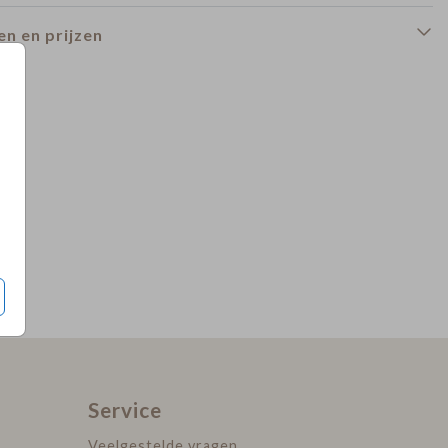
n en prijzen
infokaart
Service
Veelgestelde vragen