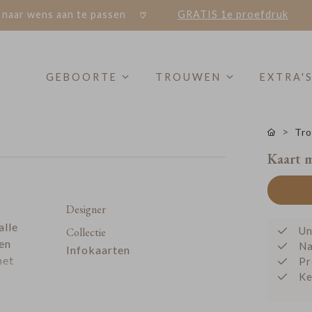
 naar wens aan te passen
GRATIS 1e proefdruk
GEBOORTE
TROUWEN
EXTRA'
Tro
Kaart m
Designer
alle
Un
Collectie
 en
Na
Infokaarten
met
Pr
Ke