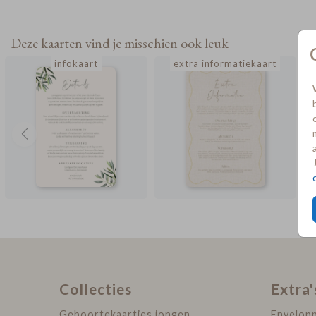
Deze kaarten vind je misschien ook leuk
infokaart
extra informatiekaart
Collecties
Extra'
Geboortekaartjes jongen
Envelop