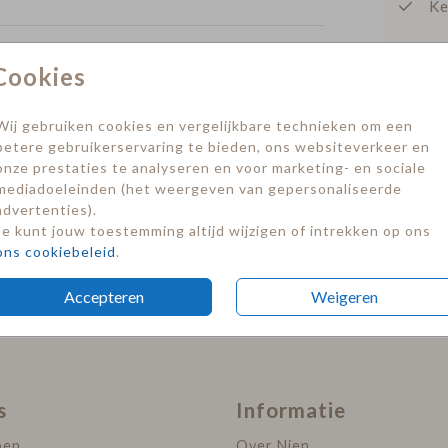
Ke
Cookies
Naamkaartjes
Naamkaartjes
Prijzen
Wij gebruiken cookies en vergelijkbare technieken om een
betere gebruikerservaring te bieden, ons websiteverkeer en
onze prestaties te analyseren en voor marketing- en sociale
mediadoeleinden (het weergeven van gepersonaliseerde
advertenties).
Je kunt jouw toestemming altijd wijzigen of intrekken op ons
ons cookiebeleid
.
Accepteren
Weigeren
s
Informatie
pen
Over Nien