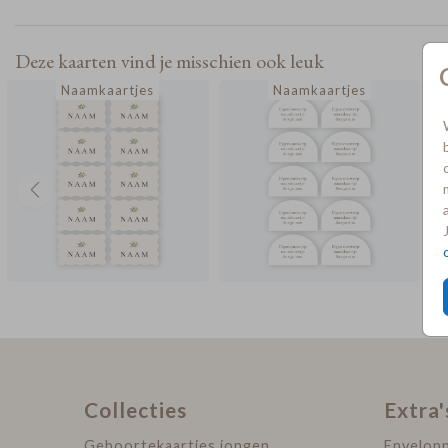
bedrukt.
Deze kaarten vind je misschien ook leuk
Naamkaartjes
Naamkaartjes
Collecties
Extra'
Geboortekaartjes jongen
Envelop