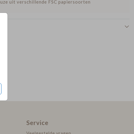
uze uit verschillende FSC papiersoorten
Naamkaartjes
Service
Veelgestelde vragen