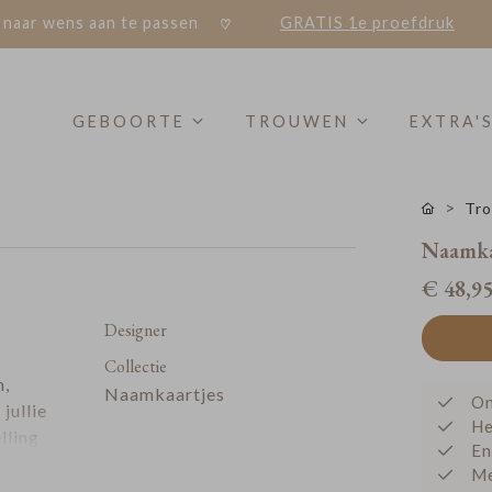
 naar wens aan te passen
GRATIS 1e proefdruk
GEBOORTE
TROUWEN
EXTRA'
Tro
Naamka
€ 48,9
Designer
Collectie
n,
Naamkaartjes
On
jullie
He
lling
En
(1 tot
Me
ijdig