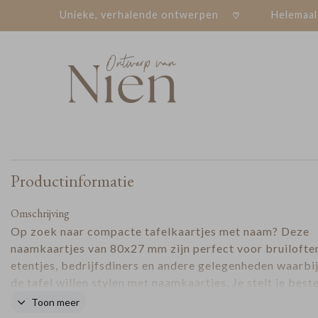
Unieke, verhalende ontwerpen
Helemaal
Productinformatie
Omschrijving
Op zoek naar compacte tafelkaartjes met naam? Deze
naamkaartjes van 80x27 mm zijn perfect voor bruilofte
etentjes, bedrijfsdiners en andere gelegenheden waarbij 
de tafel willen stylen met naamkaartjes. Je stelt je beste
samen via het optiemenu, waar je het aantal vellen kiest 
Toon meer
6 stuks, 18 kaartjes per vel). De kaartjes worden enkelz