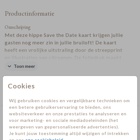
Productinformatie
Omschrijving
Met deze hippe Save the Date kaart krijgen jullie
gasten nog meer zin in jullie bruiloft! De kaart
heeft een vrolijke uitstraling door de streepprint
en illustraties van citroenen. De foliedruk maakt
deze kaart helemaal af.
Toon meer
Designer
Cookies
Collectie
Save the date kaarten
Wij gebruiken cookies en vergelijkbare technieken om
een betere gebruikerservaring te bieden, ons
websiteverkeer en onze prestaties te analyseren en
Deze kaarten vind je misschien ook leuk
voor marketing- en sociale mediadoeleinden (het
weergeven van gepersonaliseerde advertenties).
save the date
save t
Je kunt jouw toestemming altijd wijzigen of intrekken
op ons
ons cookiebeleid
.