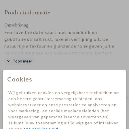
Productinformatie
Omschrijving
Een save the date kaart met linnenlook en
goudfolie straalt rust, luxe en verfijning uit. De
natuurlijke textuur en glanzende folie geven jullie
aankondiging een exclusieve uitstraling. Perfect
voor een moderne bruiloft met een klassiek randje.
Toon meer
Laat het monogram met initialen terugkomen op
Designer
jullie bruiloft.
Cookies
Collectie
Save the date kaarten
Wij gebruiken cookies en vergelijkbare technieken om
een betere gebruikerservaring te bieden, ons
websiteverkeer en onze prestaties te analyseren en
Deze kaarten vind je misschien ook leuk
voor marketing- en sociale mediadoeleinden (het
weergeven van gepersonaliseerde advertenties).
save the date
save t
Je kunt jouw toestemming altijd wijzigen of intrekken
op ons
ons cookiebeleid
.