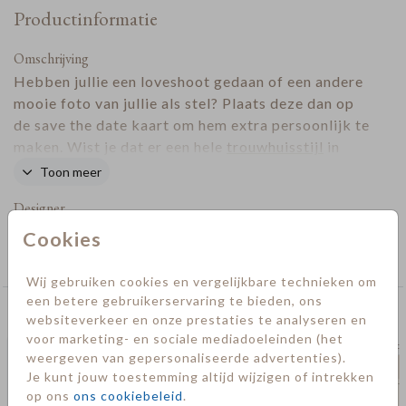
Productinformatie
Omschrijving
Hebben jullie een loveshoot gedaan of een andere
mooie foto van jullie als stel? Plaats deze dan op
de save the date kaart om hem extra persoonlijk te
maken. Wist je dat er een hele
trouwhuisstijl
in
deze mooie stijl voor jou klaar staat? Zo verstuur
Toon meer
je jullie gehele drukwerk voor de bruiloft in
Designer
dezelfde stijl.
Cookies
Collectie
Save the date kaarten
Wij gebruiken cookies en vergelijkbare technieken om
een betere gebruikerservaring te bieden, ons
Deze kaarten vind je misschien ook leuk
websiteverkeer en onze prestaties te analyseren en
voor marketing- en sociale mediadoeleinden (het
Save the date
Save t
weergeven van gepersonaliseerde advertenties).
Je kunt jouw toestemming altijd wijzigen of intrekken
op ons
ons cookiebeleid
.