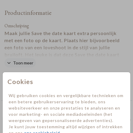
Productinformatie
Omschrijving
Maak jullie Save the date kaart extra persoonlijk
met een foto op de kaart. Plaats hier bijvoorbeeld
een foto van een loveshoot in de stijl van jullie
bruiloft. Het leuke is dat deze Save the date kaart
onderdeel is van de
trouwhuisstijl Boho Chic
. Zo
Toon meer
kun je alle kaarten voor jullie bruiloft op elkaar
Designer
aan laten sluiten.
Cookies
Collectie
Save the date kaarten
Wij gebruiken cookies en vergelijkbare technieken om
een betere gebruikerservaring te bieden, ons
websiteverkeer en onze prestaties te analyseren en
Deze kaarten vind je misschien ook leuk
voor marketing- en sociale mediadoeleinden (het
weergeven van gepersonaliseerde advertenties).
save the date
save t
Je kunt jouw toestemming altijd wijzigen of intrekken
op ons
ons cookiebeleid
.