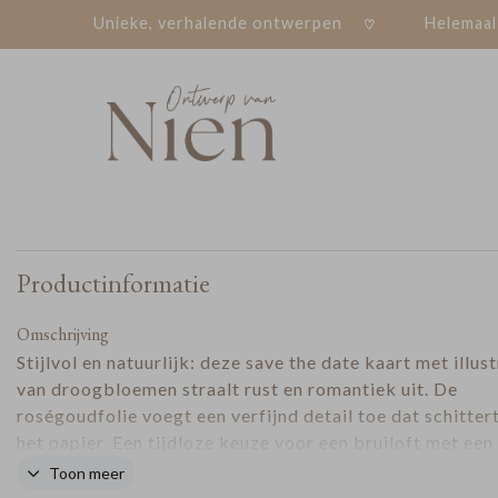
Unieke, verhalende ontwerpen
Helemaal
Productinformatie
Omschrijving
Stijlvol en natuurlijk: deze save the date kaart met illust
van droogbloemen straalt rust en romantiek uit. De
roségoudfolie voegt een verfijnd detail toe dat schitter
het papier. Een tijdloze keuze voor een bruiloft met een
zachte, boho uitstraling. Verstuur jullie datum in stijl.
Toon meer