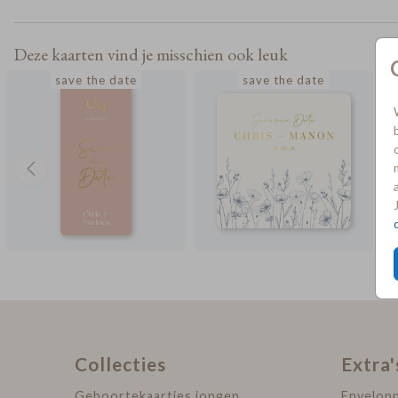
Deze kaarten vind je misschien ook leuk
save the date
save the date
Collecties
Extra'
Geboortekaartjes jongen
Envelop