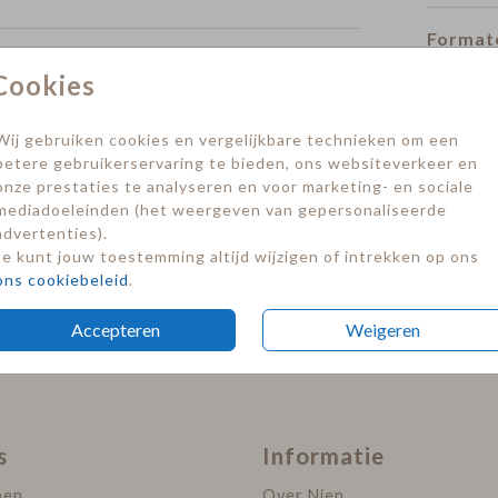
Formate
Cookies
Save the date
Save the date
Wij gebruiken cookies en vergelijkbare technieken om een
betere gebruikerservaring te bieden, ons websiteverkeer en
onze prestaties te analyseren en voor marketing- en sociale
mediadoeleinden (het weergeven van gepersonaliseerde
advertenties).
Je kunt jouw toestemming altijd wijzigen of intrekken op ons
ons cookiebeleid
.
Accepteren
Weigeren
s
Informatie
pen
Over Nien