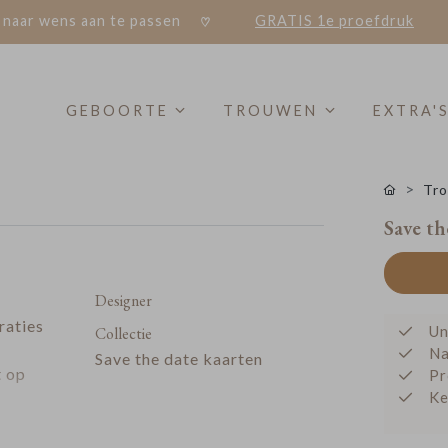
 naar wens aan te passen
GRATIS 1e proefdruk
GEBOORTE
TROUWEN
EXTRA'
Tro
Save th
Designer
raties
Un
Collectie
Na
Save the date kaarten
t op
Pr
Ke