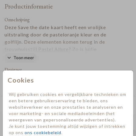
Productinformatie
Omschrijving
Deze Save the date kaart heeft een vrolijke
uitstraling door de pasteloranje kleur en de
golflijn. Deze elementen komen terug in de
trouwhuisstijl Pastel Allure
? Zo is jullie
trouwhuisstijl een mooi geheel!
Toon meer
Designer
Cookies
Collectie
Save the date kaarten
Wij gebruiken cookies en vergelijkbare technieken om
een betere gebruikerservaring te bieden, ons
Deze kaarten vind je misschien ook leuk
websiteverkeer en onze prestaties te analyseren en
voor marketing- en sociale mediadoeleinden (het
save the date
save t
weergeven van gepersonaliseerde advertenties).
Je kunt jouw toestemming altijd wijzigen of intrekken
op ons
ons cookiebeleid
.