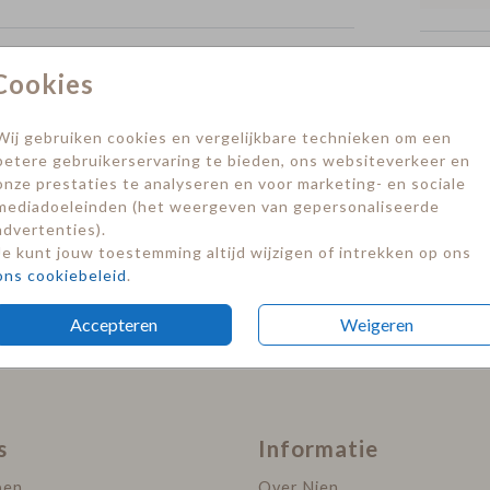
Formate
Cookies
Wij gebruiken cookies en vergelijkbare technieken om een
betere gebruikerservaring te bieden, ons websiteverkeer en
onze prestaties te analyseren en voor marketing- en sociale
mediadoeleinden (het weergeven van gepersonaliseerde
advertenties).
Je kunt jouw toestemming altijd wijzigen of intrekken op ons
ons cookiebeleid
.
Accepteren
Weigeren
s
Informatie
pen
Over Nien