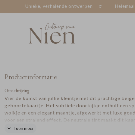
Unieke, verhalende ontwerpen
Helemaal
Productinformatie
Omschrijving
Vier de komst van jullie kleintje met dit prachtige beige
geboortekaartje. Het subtiele doorkijkje onthult een sp
wolkje en een elegant maantje, afgewerkt met luxe goud
voor een stralend effect. De neutrale tint maakt dit kaa
perfect voor zowel jongens als meisjes. Personaliseer d
Toon meer
tekst en kies je favoriete lettertype om er een uniek