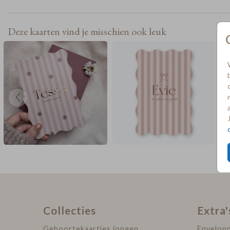
aandenken van te maken.
Deze kaarten vind je misschien ook leuk
Collecties
Extra'
Geboortekaartjes jongen
Envelop