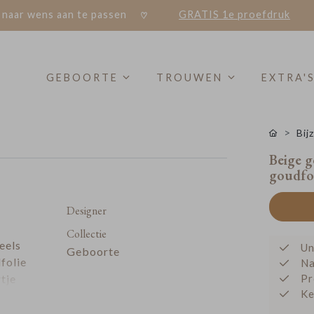
 naar wens aan te passen
GRATIS 1e proefdruk
GEBOORTE
TROUWEN
EXTRA'
Bij
Beige g
goudfo
Designer
Collectie
eels
Un
Geboorte
folie
Na
rtje
Pr
Ke
e