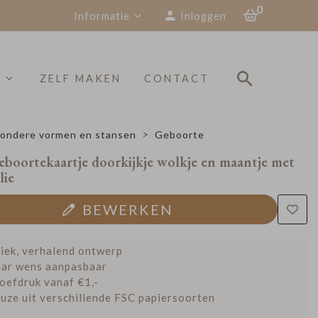
0
Informatie
Inloggen
S
ZELF MAKEN
CONTACT
zondere vormen en stansen
Geboorte
eboortekaartje doorkijkje wolkje en maantje met
lie
BEWERKEN
iek, verhalend ontwerp
ar wens aanpasbaar
oefdruk vanaf €1,-
uze uit verschillende FSC papiersoorten