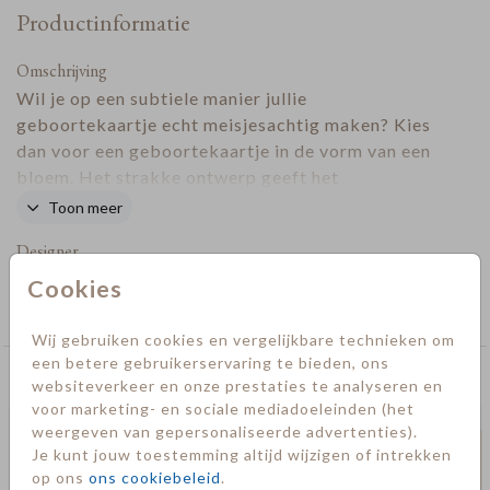
Productinformatie
Omschrijving
Wil je op een subtiele manier jullie
geboortekaartje echt meisjesachtig maken? Kies
dan voor een geboortekaartje in de vorm van een
bloem. Het strakke ontwerp geeft het
geboortekaartje een trendy uitstraling.
Toon meer
Designer
Cookies
Collectie
Geboorte
Wij gebruiken cookies en vergelijkbare technieken om
een betere gebruikerservaring te bieden, ons
Deze kaarten vind je misschien ook leuk
websiteverkeer en onze prestaties te analyseren en
voor marketing- en sociale mediadoeleinden (het
weergeven van gepersonaliseerde advertenties).
Je kunt jouw toestemming altijd wijzigen of intrekken
op ons
ons cookiebeleid
.