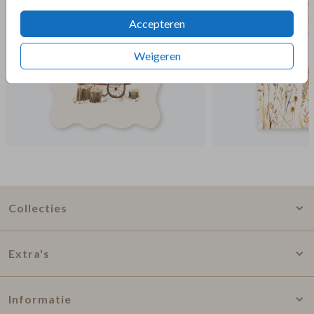
Accepteren
Weigeren
Collecties
Extra's
Informatie