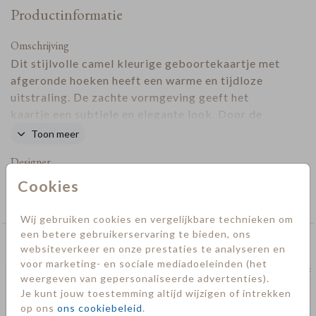
Productinformatie
Omschrijving
Dit stijlvolle camel kleurige geboortekaartje met
afgeronde hoeken heeft een warme en tijdloze
uitstraling. De zachte vormgeving geeft het
kaartje een subtiele en elegante look. Door de
stoere typografie en kleuren is het kaartje erg leuk
Toon meer
voor een jongetje.
Designer
Cookies
Collectie
Geboorte
Wij gebruiken cookies en vergelijkbare technieken om
een betere gebruikerservaring te bieden, ons
Deze kaarten vind je misschien ook leuk
websiteverkeer en onze prestaties te analyseren en
voor marketing- en sociale mediadoeleinden (het
save t
weergeven van gepersonaliseerde advertenties).
Je kunt jouw toestemming altijd wijzigen of intrekken
op ons
ons cookiebeleid
.