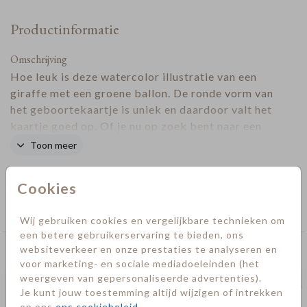
Productinformatie
Omschrijving
Hoe leuk is deze watercolor illustratie van een
giraffe met een groene ballon. De ronde vorm van
het geboortekaartje is uniek en daardoor valt het
kaartje goed op. Of je nu op zoek bent naar een
geboortekaartje voor een jongen of een meisje, dit
Toon meer
kaartje is voor beiden geschikt.
Designer
Cookies
Collectie
Geboorte
Wij gebruiken cookies en vergelijkbare technieken om
een betere gebruikerservaring te bieden, ons
websiteverkeer en onze prestaties te analyseren en
Deze kaarten vind je misschien ook leuk
voor marketing- en sociale mediadoeleinden (het
weergeven van gepersonaliseerde advertenties).
Je kunt jouw toestemming altijd wijzigen of intrekken
op ons
ons cookiebeleid
.