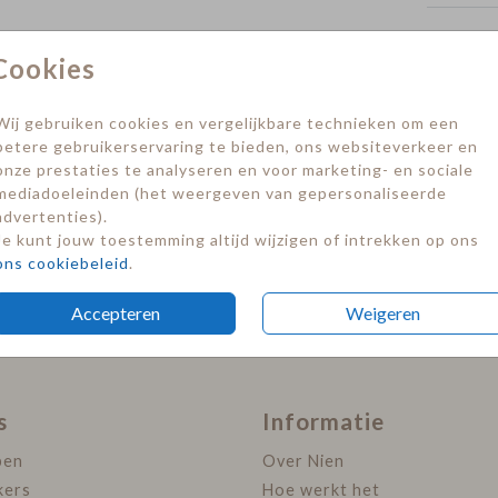
Formate
Cookies
Wij gebruiken cookies en vergelijkbare technieken om een
betere gebruikerservaring te bieden, ons websiteverkeer en
onze prestaties te analyseren en voor marketing- en sociale
mediadoeleinden (het weergeven van gepersonaliseerde
advertenties).
Je kunt jouw toestemming altijd wijzigen of intrekken op ons
ons cookiebeleid
.
Accepteren
Weigeren
s
Informatie
pen
Over Nien
kers
Hoe werkt het