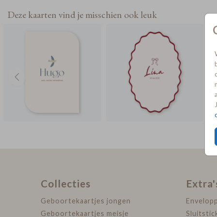
Deze kaarten vind je misschien ook leuk
Collecties
Extra'
Geboortekaartjes jongen
Envelop
Geboortekaartjes meisje
Sluitstic