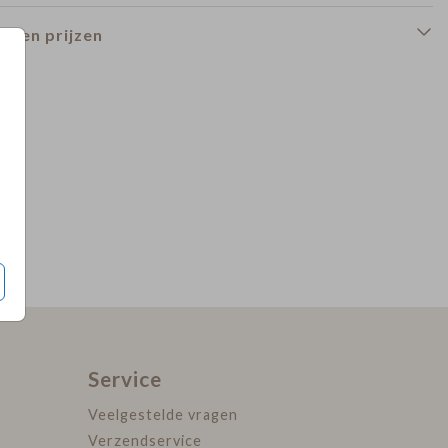
n en prijzen
Service
Veelgestelde vragen
Verzendservice