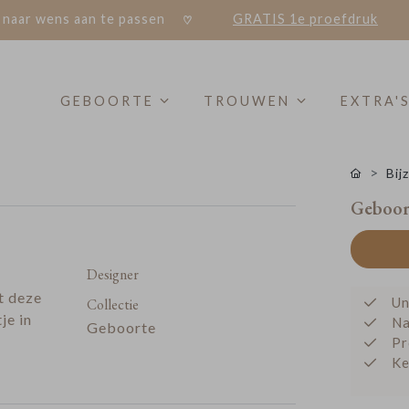
 naar wens aan te passen
GRATIS 1e proefdruk
GEBOORTE
TROUWEN
EXTRA'
Bij
Geboort
Designer
at deze
Un
Collectie
je in
Na
Geboorte
Pr
Ke