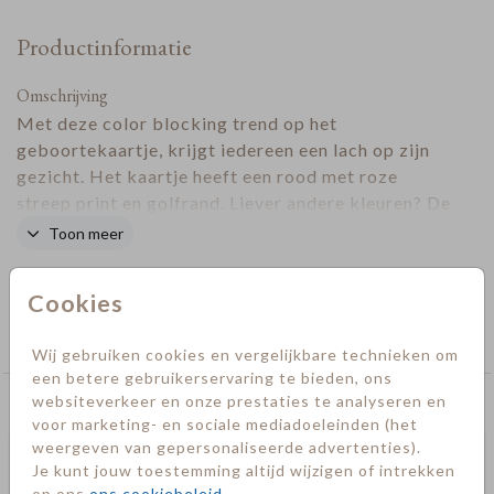
Productinformatie
Omschrijving
Met deze color blocking trend op het
geboortekaartje, krijgt iedereen een lach op zijn
gezicht. Het kaartje heeft een rood met roze
streep print en golfrand. Liever andere kleuren? De
kleuren kun je eenvoudig zelf aanpassen.
Toon meer
Designer
Cookies
Collectie
Geboorte
Wij gebruiken cookies en vergelijkbare technieken om
een betere gebruikerservaring te bieden, ons
websiteverkeer en onze prestaties te analyseren en
Deze kaarten vind je misschien ook leuk
voor marketing- en sociale mediadoeleinden (het
weergeven van gepersonaliseerde advertenties).
Je kunt jouw toestemming altijd wijzigen of intrekken
op ons
ons cookiebeleid
.