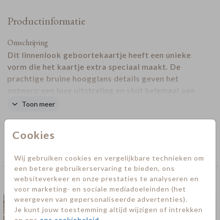
Productinformatie
Omschrijving
Dit linnenlook geboortekaartje heeft een unieke
vorm die het kaartje extra speciaal maakt. De
prachtige bruine hoogglans details geven het
ontwerp een luxe uitstraling en sluit helemaal aan
op de bruine trendkleur. Door de neutrale kleuren
Toon meer
is dit kaartje geschikt voor zowel een jongetje als
Designer
een meisje. Ideaal voor als jullie het geslacht een
Cookies
verrassing laten!
Collectie
Geboorte
Wij gebruiken cookies en vergelijkbare technieken om
een betere gebruikerservaring te bieden, ons
websiteverkeer en onze prestaties te analyseren en
Deze kaarten vind je misschien ook leuk
voor marketing- en sociale mediadoeleinden (het
weergeven van gepersonaliseerde advertenties).
Je kunt jouw toestemming altijd wijzigen of intrekken
op ons
ons cookiebeleid
.