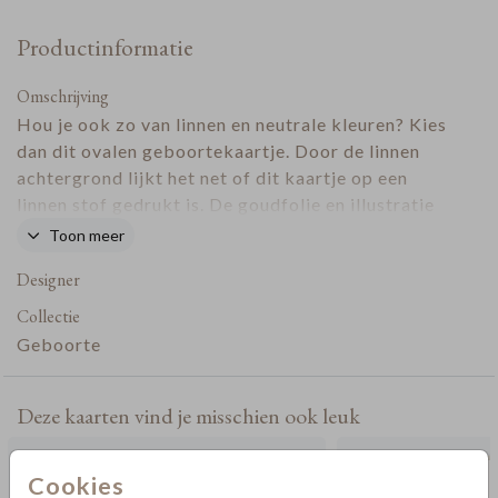
Productinformatie
Omschrijving
Hou je ook zo van linnen en neutrale kleuren? Kies
dan dit ovalen geboortekaartje. Door de linnen
achtergrond lijkt het net of dit kaartje op een
linnen stof gedrukt is. De goudfolie en illustratie
van een vogel maken dit kaartje uniek.
Toon meer
Designer
Collectie
Geboorte
Deze kaarten vind je misschien ook leuk
Cookies