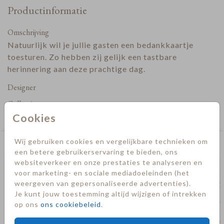
Productinformatie
Omschrijving
Natuurlijk wil je jullie gasten een bedankkaartje
toesturen. Zo hebben zij gelijk een tastbare
herinnering aan deze prachtige dag.
Designer
Collectie
Trouwen
Cookies
Wij gebruiken cookies en vergelijkbare technieken om
Deze kaarten vind je misschien ook leuk
een betere gebruikerservaring te bieden, ons
websiteverkeer en onze prestaties te analyseren en
Save the date
voor marketing- en sociale mediadoeleinden (het
weergeven van gepersonaliseerde advertenties).
Je kunt jouw toestemming altijd wijzigen of intrekken
op ons
ons cookiebeleid
.