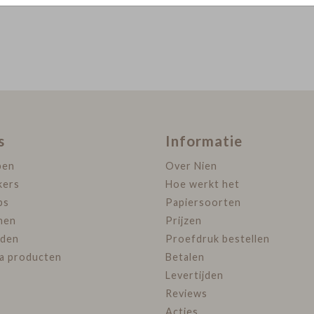
s
Informatie
pen
Over Nien
kers
Hoe werkt het
ps
Papiersoorten
nen
Prijzen
den
Proefdruk bestellen
ra producten
Betalen
Levertijden
Reviews
Acties