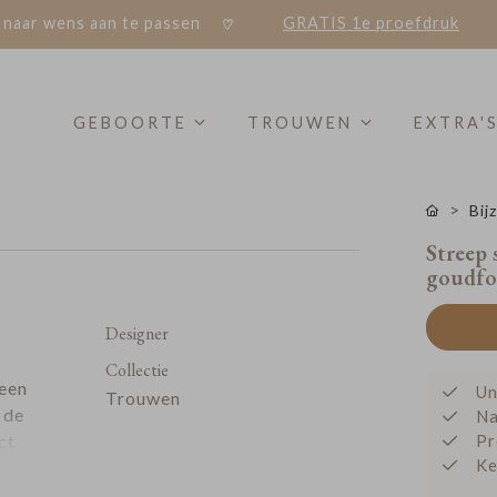
 naar wens aan te passen
GRATIS 1e proefdruk
GEBOORTE
TROUWEN
EXTRA'
Bij
Streep 
goudfo
Designer
Collectie
 een
Un
Trouwen
 de
Na
ct
Pr
Ke
 zelf