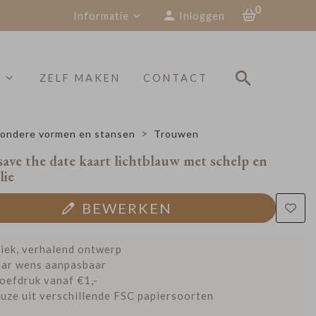
0
Informatie
Inloggen
S
ZELF MAKEN
CONTACT
zondere vormen en stansen
Trouwen
save the date kaart lichtblauw met schelp en
lie
BEWERKEN
iek, verhalend ontwerp
ar wens aanpasbaar
oefdruk vanaf €1,-
uze uit verschillende FSC papiersoorten