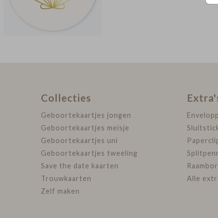
Collecties
Extra'
Geboortekaartjes jongen
Envelop
Geboortekaartjes meisje
Sluitstic
Geboortekaartjes uni
Papercli
Geboortekaartjes tweeling
Splitpen
Save the date kaarten
Raambor
Trouwkaarten
Alle ext
Zelf maken