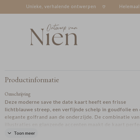
Unieke, verhalende ontwerpen
Helemaal
Productinformatie
Omschrijving
Deze moderne save the date kaart heeft een frisse
lichtblauwe streep, een verfijnde schelp in goudfolie en
elegante golfrand aan de onderzijde. De combinatie van
illustraties en glanzende accenten maakt de kaart perfe
voor een bruiloft in de zomer of aan zee. Laat jullie
Toon meer
trouwdatum op een stijlvolle manier opvallen. Makkelijk