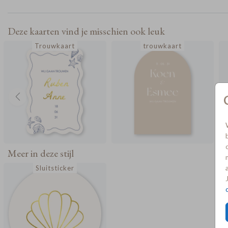
aan te passen in de editor.
Deze kaarten vind je misschien ook leuk
Trouwkaart
trouwkaart
Meer in deze stijl
Sluitsticker