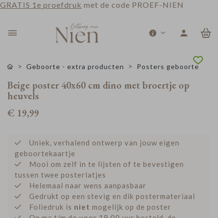
GRATIS 1e proefdruk
met de code PROEF-NIEN
0
Geboorte - extra producten
Posters geboorte
Beige poster 40x60 cm dino met broertje op
heuvels
€ 19,99
Uniek, verhalend ontwerp van jouw eigen
geboortekaartje
Mooi om zelf in te lijsten of te bevestigen
tussen twee posterlatjes
Helemaal naar wens aanpasbaar
Gedrukt op een stevig en dik postermateriaal
Foliedruk is
niet
mogelijk op de poster
Op ma t/m do voor 18.00 uur besteld, de