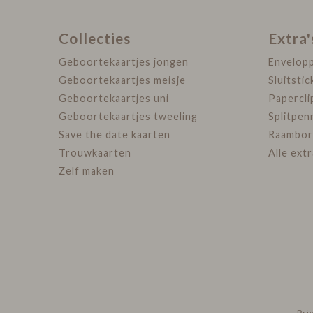
Collecties
Extra'
Geboortekaartjes jongen
Envelop
Geboortekaartjes meisje
Sluitstic
Geboortekaartjes uni
Papercli
Geboortekaartjes tweeling
Splitpen
Save the date kaarten
Raambor
Trouwkaarten
Alle ext
Zelf maken
Pri