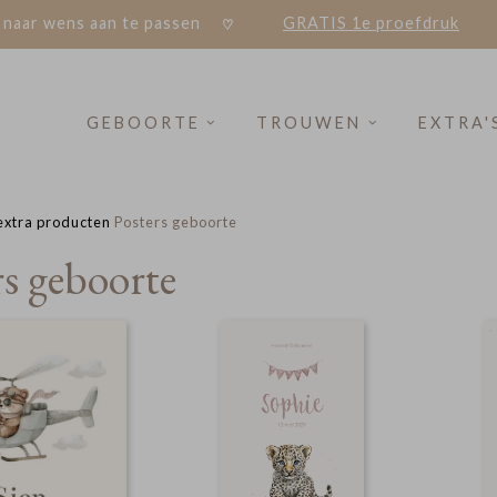
 naar wens aan te passen
GRATIS 1e proefdruk
GEBOORTE
TROUWEN
EXTRA'
extra producten
Posters geboorte
rs geboorte