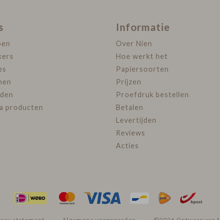
s
Informatie
pen
Over Nien
kers
Hoe werkt het
ps
Papiersoorten
nen
Prijzen
den
Proefdruk bestellen
ra producten
Betalen
Levertijden
Reviews
Acties
vacy statement
Algemene voorwaarden
©2026 Ontwerp van 