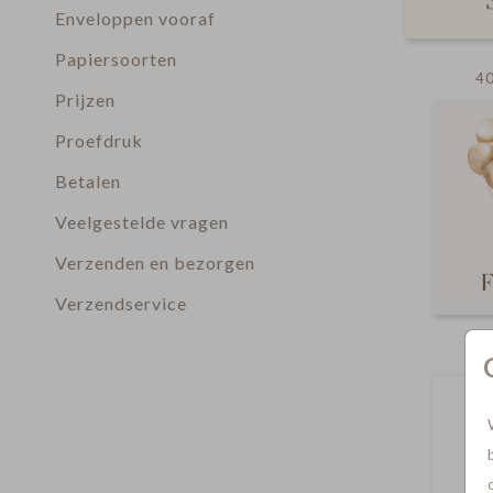
Enveloppen vooraf
Papiersoorten
4
Prijzen
Proefdruk
Betalen
Veelgestelde vragen
Verzenden en bezorgen
Verzendservice
3