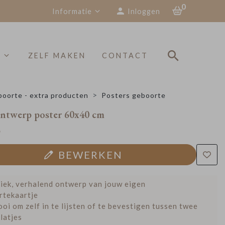
0
Informatie
Inloggen
S
ZELF MAKEN
CONTACT
oorte - extra producten
Posters geboorte
ontwerp poster 60x40 cm
9
BEWERKEN
iek, verhalend ontwerp van jouw eigen
rtekaartje
oi om zelf in te lijsten of te bevestigen tussen twee
latjes