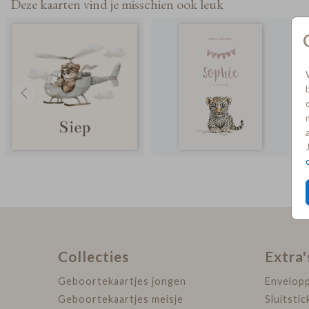
Deze kaarten vind je misschien ook leuk
Collecties
Extra'
Geboortekaartjes jongen
Envelop
Geboortekaartjes meisje
Sluitstic