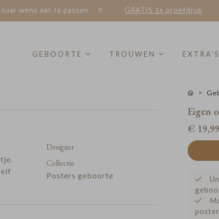
 naar wens aan te passen
GRATIS 1e proefdruk
GEBOORTE
TROUWEN
EXTRA'
Geb
Eigen 
€ 19,9
Designer
tje.
Collectie
elf
Posters geboorte
Un
geboo
Mo
poster