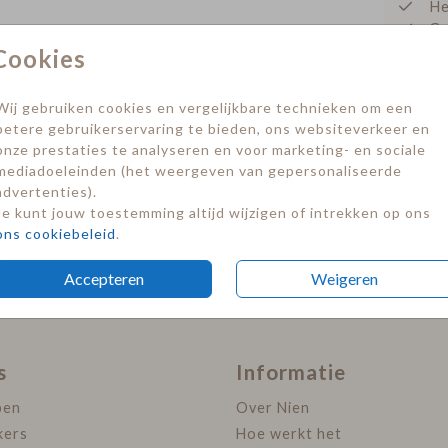
He
Ge
Fo
Cookies
Op
werkd
Wij gebruiken cookies en vergelijkbare technieken om een
Op
betere gebruikerservaring te bieden, ons websiteverkeer en
verzo
onze prestaties te analyseren en voor marketing- en sociale
mediadoeleinden (het weergeven van gepersonaliseerde
advertenties).
Je kunt jouw toestemming altijd wijzigen of intrekken op ons
Prijzen
ons cookiebeleid
.
Accepteren
Weigeren
s
Informatie
pen
Over Nien
kers
Hoe werkt het