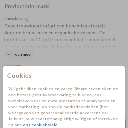
Productinformatie
Omschrijving
Deze trouwkaart krijgt een bohemian sfeertje
door de bruintinten en organische vormen. De
hoofdkaart is 11,5x17 cm en het half ronde label is
7,5x17 cm. Bevestig de kaarten aan elkaar met een
paperclip
. Deze kun je zelf erbij bestellen.
Toon meer
Designer
Cookies
Collectie
Trouwen
Wij gebruiken cookies en vergelijkbare technieken om
een betere gebruikerservaring te bieden, ons
Deze kaarten vind je misschien ook leuk
websiteverkeer en onze prestaties te analyseren en
voor marketing- en sociale mediadoeleinden (het
trouwkaart
trouw
weergeven van gepersonaliseerde advertenties).
Je kunt jouw toestemming altijd wijzigen of intrekken
op ons
ons cookiebeleid
.