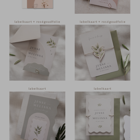
labelkaart + roségoudfolie
labelkaart + roségoudfolie
labelkaart
labelkaart