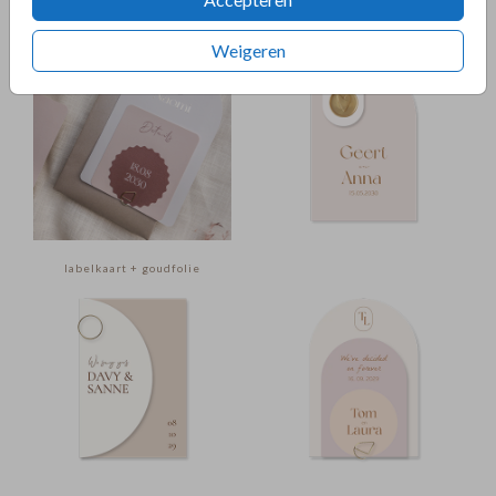
labelkaart
labelkaart + goudfolie
Weigeren
labelkaart + goudfolie