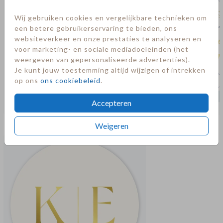
Wij gebruiken cookies en vergelijkbare technieken om
een betere gebruikerservaring te bieden, ons
websiteverkeer en onze prestaties te analyseren en
voor marketing- en sociale mediadoeleinden (het
weergeven van gepersonaliseerde advertenties).
Je kunt jouw toestemming altijd wijzigen of intrekken
op ons
ons cookiebeleid
.
Accepteren
Meer in deze stijl
Weigeren
sluitsticker