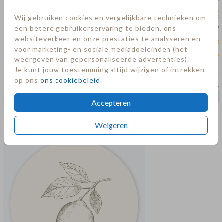
Wij gebruiken cookies en vergelijkbare technieken om
een betere gebruikerservaring te bieden, ons
websiteverkeer en onze prestaties te analyseren en
voor marketing- en sociale mediadoeleinden (het
weergeven van gepersonaliseerde advertenties).
Je kunt jouw toestemming altijd wijzigen of intrekken
op ons
ons cookiebeleid
.
Accepteren
Meer in deze stijl
Weigeren
Sluitsticker