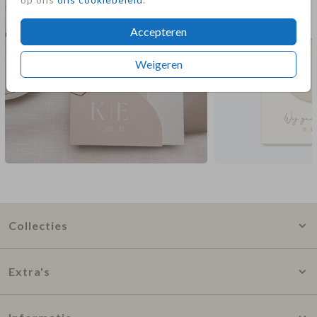
Accepteren
Weigeren
Collecties
Extra's