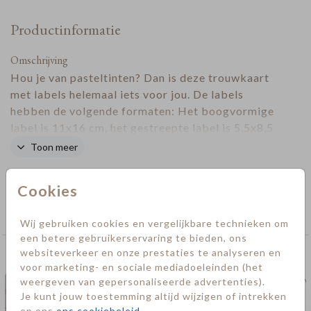
Productinformatie
Omschrijving
Hou je van pasteltinten? Dan is deze trouwkaart
met labels helemaal iets voor jou. De labels
hebben de volgende formaten: Het boogvormige
label is 11x16 cm, het gestreepte label is 5,5x8,5
cm en peach oranje label is 8,5x5 cm. Bevestig de
Toon meer
labels aan elkaar met een
paperclip
naar keuze.
Designer
Deze mag je zelf erbij bestellen.
Cookies
Collectie
Trouwen
Wij gebruiken cookies en vergelijkbare technieken om
een betere gebruikerservaring te bieden, ons
websiteverkeer en onze prestaties te analyseren en
Deze kaarten vind je misschien ook leuk
voor marketing- en sociale mediadoeleinden (het
weergeven van gepersonaliseerde advertenties).
trouwkaart
trouw
Je kunt jouw toestemming altijd wijzigen of intrekken
op ons
ons cookiebeleid
.