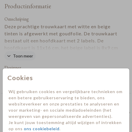
Productinformatie
Omschrijving
Deze prachtige trouwkaart met witte en beige
tinten is afgewerkt met goudfolie. De trouwkaart
bestaat uit een hoofdkaart met 2 labels. De
hoofdkaart is 11x16 cm, het beige label is 8x9 cm
en het organische label is 6x8 cm. Bevestig de
Toon meer
kaart met labels aan elkaar met een paperclip.
Designer
Deze mag je zelf los bijbestellen en vind je bij
de
Extra Producten.
Cookies
Collectie
Trouwen
Wij gebruiken cookies en vergelijkbare technieken om
een betere gebruikerservaring te bieden, ons
Deze kaarten vind je misschien ook leuk
websiteverkeer en onze prestaties te analyseren en
voor marketing- en sociale mediadoeleinden (het
save the date
trouw
weergeven van gepersonaliseerde advertenties).
Je kunt jouw toestemming altijd wijzigen of intrekken
op ons
ons cookiebeleid
.