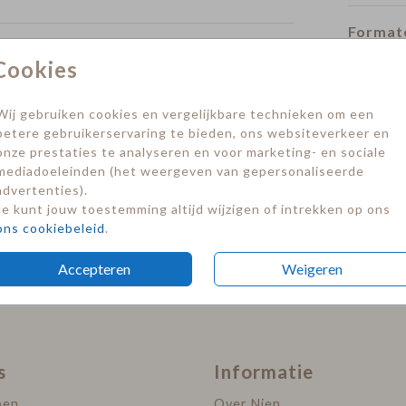
Formate
Cookies
Trouwkaart
Trouwkaart
Wij gebruiken cookies en vergelijkbare technieken om een
betere gebruikerservaring te bieden, ons websiteverkeer en
onze prestaties te analyseren en voor marketing- en sociale
mediadoeleinden (het weergeven van gepersonaliseerde
advertenties).
Je kunt jouw toestemming altijd wijzigen of intrekken op ons
ons cookiebeleid
.
Accepteren
Weigeren
s
Informatie
pen
Over Nien