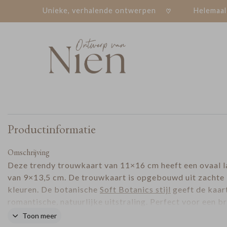
Unieke, verhalende ontwerpen
Helemaal
Productinformatie
Omschrijving
Deze trendy trouwkaart van 11×16 cm heeft een ovaal l
van 9×13,5 cm. De trouwkaart is opgebouwd uit zachte
kleuren. De botanische
Soft Botanics stijl
geeft de kaar
romantische, natuurlijke uitstraling. Perfect voor een br
met een zachte en rustige kleurstelling. Voeg een
lakzeg
Toon meer
lint
naar keuze toe.