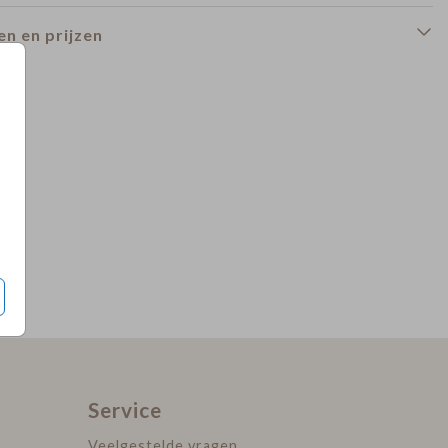
n en prijzen
Trouwkaart
Trouwkaart
Service
Veelgestelde vragen