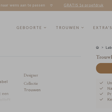
 naar wens aan te passen
GRATIS 1e proefdruk
GEBOORTE
TROUWEN
EXTRA'
Lab
Trouwka
Designer
abel
Un
Collectie
Na
Trouwen
t een
Pr
uiloft
Ke
el
en