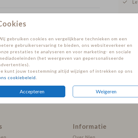
Le
lie
Cookies
Een
Sluitsticker
sluitsticker
Prijzen
Wij gebruiken cookies en vergelijkbare technieken om een
betere gebruikerservaring te bieden, ons websiteverkeer en
onze prestaties te analyseren en voor marketing- en sociale
mediadoeleinden (het weergeven van gepersonaliseerde
advertenties).
Je kunt jouw toestemming altijd wijzigen of intrekken op ons
ons cookiebeleid
.
Accepteren
Weigeren
s
Informatie
pen
Over Nien