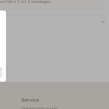
vertijd is 2 tot 3 werkdagen
sluitsticker
sluitsticker
Service
Veelgestelde vragen