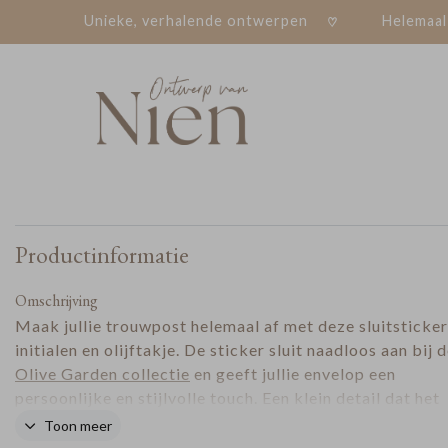
Unieke, verhalende ontwerpen
Helemaal
Productinformatie
Omschrijving
Maak jullie trouwpost helemaal af met deze sluitsticke
initialen en olijftakje. De sticker sluit naadloos aan bij 
Olive Garden collectie
en geeft jullie envelop een
persoonlijke en stijlvolle touch. Een klein detail dat het
totaalplaatje compleet maakt.
Toon meer