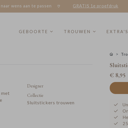
 naar wens aan te passen
GRATIS 1e proefdruk
GEBOORTE
TROUWEN
EXTRA'
Tro
Sluitsti
€ 8,95
Designer
r met
Collectie
de
Sluitstickers trouwen
Un
On
He
25