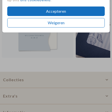
Accepteren
Weigeren
Collecties
Extra's