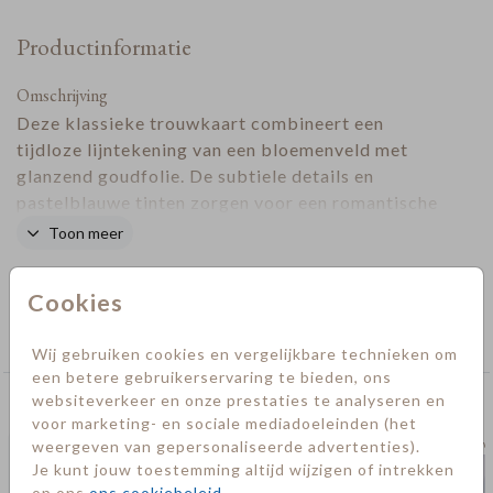
Productinformatie
Omschrijving
Deze klassieke trouwkaart combineert een
tijdloze lijntekening van een bloemenveld met
glanzend goudfolie. De subtiele details en
pastelblauwe tinten zorgen voor een romantische
uitstraling. Het ontwerp straalt rust, klasse en
Toon meer
elegantie uit. De kaart sluit perfect aan bij de
Designer
trouwhuisstijl Botanical Blue
.
Cookies
Collectie
Trouwkaarten
Wij gebruiken cookies en vergelijkbare technieken om
een betere gebruikerservaring te bieden, ons
websiteverkeer en onze prestaties te analyseren en
Deze kaarten vind je misschien ook leuk
voor marketing- en sociale mediadoeleinden (het
weergeven van gepersonaliseerde advertenties).
Trouwkaart
Trouw
Je kunt jouw toestemming altijd wijzigen of intrekken
op ons
ons cookiebeleid
.