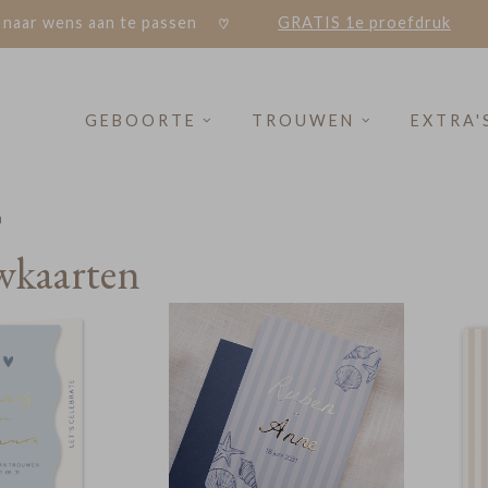
 naar wens aan te passen
GRATIS 1e proefdruk
GEBOORTE
TROUWEN
EXTRA'
n
wkaarten