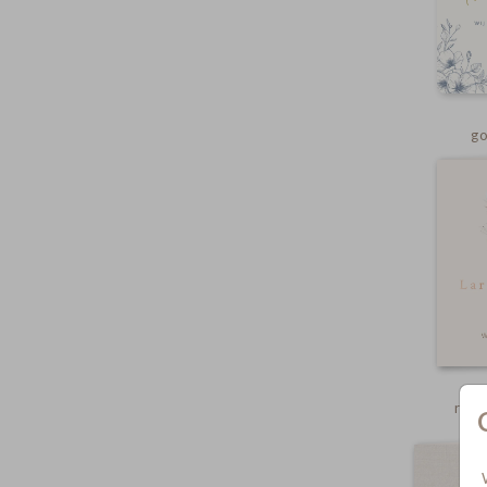
go
rosé