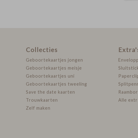
Collecties
Extra'
Geboortekaartjes jongen
Envelop
Geboortekaartjes meisje
Sluitstic
Geboortekaartjes uni
Papercli
Geboortekaartjes tweeling
Splitpen
Save the date kaarten
Raambor
Trouwkaarten
Alle ext
Zelf maken