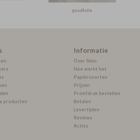
goudfolie
s
Informatie
pen
Over Nien
kers
Hoe werkt het
ps
Papiersoorten
nen
Prijzen
den
Proefdruk bestellen
ra producten
Betalen
Levertijden
Reviews
Acties