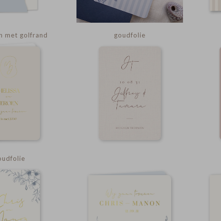
 met golfrand
goudfolie
udfolie