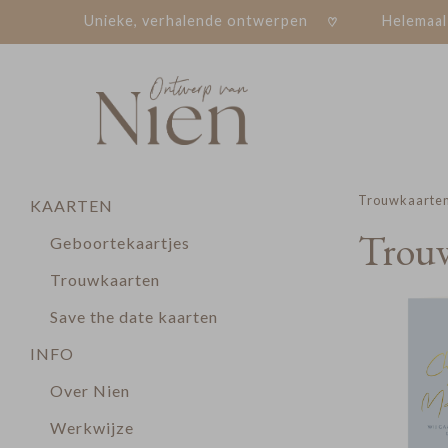
Unieke, verhalende ontwerpen
Helemaal
Trouwkaarte
KAARTEN
Trou
Geboortekaartjes
Trouwkaarten
Save the date kaarten
INFO
Over Nien
Werkwijze