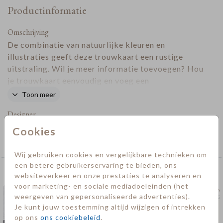
Productinformatie
Omschrijving
De combinatie van natuurlijke kleuren en
illustraties geeft deze trouwkaart een rustige
uitstraling. Wil je meer informatie toevoegen? Hou
je trouwkaart eenvoudig en voeg een
informatiekaartje
toe.
Toon meer
Designer
Cookies
Collectie
Trouwkaarten
Wij gebruiken cookies en vergelijkbare technieken om
een betere gebruikerservaring te bieden, ons
Deze kaarten vind je misschien ook leuk
websiteverkeer en onze prestaties te analyseren en
voor marketing- en sociale mediadoeleinden (het
trouwkaart
trouw
weergeven van gepersonaliseerde advertenties).
Je kunt jouw toestemming altijd wijzigen of intrekken
op ons
ons cookiebeleid
.