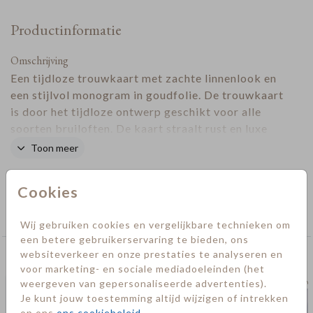
Productinformatie
Omschrijving
Een tijdloze trouwkaart met zachte linnenlook en
een stijlvol monogram in goudfolie. De trouwkaart
is door het tijdloze ontwerp geschikt voor alle
soorten bruiloften. De kaart straalt rust en luxe
uit, waardoor jullie gasten direct een voorproefje
Toon meer
krijgen van de sfeer op jullie dag.
Designer
Cookies
Collectie
Trouwkaarten
Wij gebruiken cookies en vergelijkbare technieken om
een betere gebruikerservaring te bieden, ons
websiteverkeer en onze prestaties te analyseren en
Deze kaarten vind je misschien ook leuk
voor marketing- en sociale mediadoeleinden (het
weergeven van gepersonaliseerde advertenties).
Trouwkaart
Trouw
Je kunt jouw toestemming altijd wijzigen of intrekken
op ons
ons cookiebeleid
.