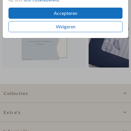
Accepteren
Weigeren
Collecties
Extra's