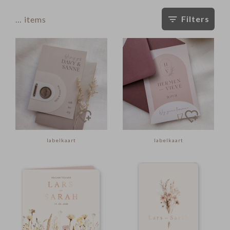
Filters
…
items
labelkaart
labelkaart