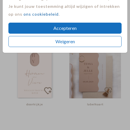
Je kunt jouw toestemming altijd wijzigen of intrekken
op ons
ons cookiebeleid
.
Accepteren
Weigeren
doorkijkje
labelkaart